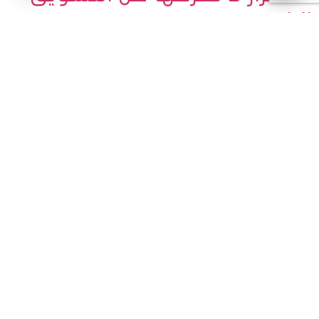
الالكتروني
أصبح التسويق الإلكتروني ركيزة أساسية من ركائز علم التسويق
بالمفهوم الحديث لما يملكه التسويق الإلكتروني من مزايا
وأدوات تمكنه من الوصول للأهداف المنشودة من التسويق
اشترك معنا وتابع اهم اخبار التسويق الالكتروني المقدم من
شركة اعلانك