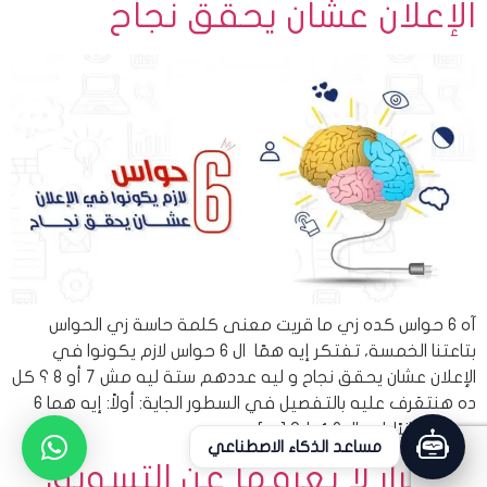
الإعلان عشان يحقق نجاح
آه 6 حواس كده زي ما قريت معنى كلمة حاسة زي الحواس
بتاعتنا الخمسة، تفتكر إيه همّا ال 6 حواس لازم يكونوا في
الإعلان عشان يحقق نجاح و ليه عددهم ستة ليه مش 7 أو 8 ؟ كل
ده هنتعَرف عليه بالتفصيل في السطور الجاية: أولاً: إيه هما 6
حواس؟ ثانيًا: ليه ال 6 دُول؟ […]
مساعد الذكاء الاصطناعي
7 أسرار لا تعرفها عن التسويق