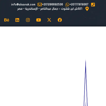
info@alaanak.com
201286692536+
201111819367+
٣٢١ش ابن شلتوت – جمال عبدالناصر - الإسكندرية - مصر