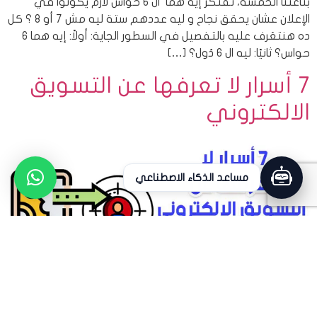
بتاعتنا الخمسة، تفتكر إيه همّا ال 6 حواس لازم يكونوا في
الإعلان عشان يحقق نجاح و ليه عددهم ستة ليه مش 7 أو 8 ؟ كل
ده هنتعَرف عليه بالتفصيل في السطور الجاية: أولاً: إيه هما 6
حواس؟ ثانيًا: ليه ال 6 دُول؟ […]
7 أسرار لا تعرفها عن التسويق
الالكتروني
مساعد الذكاء الاصطناعي
أصبح التسويق الإلكتروني ركيزة أساسية من ركائز علم التسويق