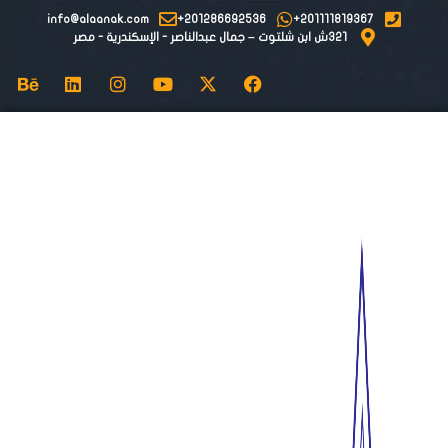
info@alaanak.com
201286692536+
201111819367+
٣٢١ش ابن شلتوت – جمال عبدالناصر - الإسكندرية - مصر