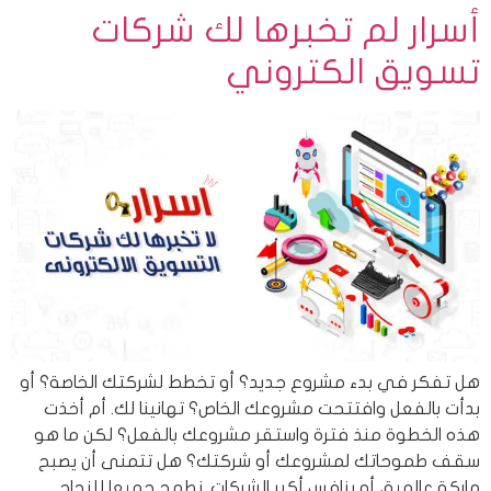
أسرار لم تخبرها لك شركات
تسويق الكتروني
هل تفكر في بدء مشروع جديد؟ أو تخطط لشركتك الخاصة؟ أو
بدأت بالفعل وافتتحت مشروعك الخاص؟ تهانينا لك. أم أخذت
هذه الخطوة منذ فترة واستقر مشروعك بالفعل؟ لكن ما هو
سقف طموحاتك لمشروعك أو شركتك؟ هل تتمنى أن يصبح
ماركة عالمية، أو ينافس أكبر الشركات. نطمح جميعا للنجاح