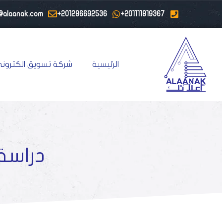
@alaanak.com
201286692536+
201111819367+
الرئيسية
شركة تسويق الكتروني
دراسة