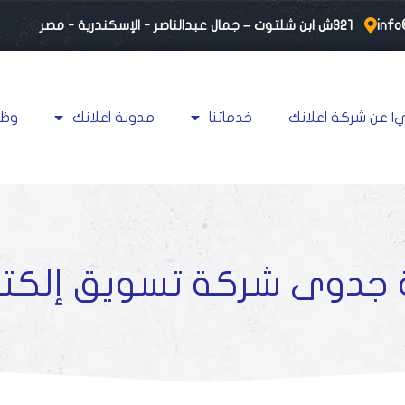
info
٣٢١ش ابن شلتوت – جمال عبدالناصر - الإسكندرية - مصر
| عن شركة اعلانك
خدماتنا
مدونة اعلانك
وظا
 جدوى شركة تسويق إلكت