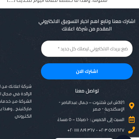
ممولة، وهذا ما خصصنا مقالنا اليوم للحديث […]
اشترك معنا وتابع اهم اخبار التسويق الالكتروني
المقدم من شركة اعلانك
شركة اعلانك من ا
تواصل معنا
الرائدة في مجال 
الشركة من خدمات
٣٢١ش ابن شلتوت – جمال عبدالناصر -
ماركتينج , وهذا
الإسكندرية - مصر
الكتروني
السبت إلى الخميس : ١٠ صباحًا – ٥ مساءً
٥٥٤١٦٢٧ ٢٠٣+ - ٣٦٧ ٨١٩ ١١١١ ٢٠+