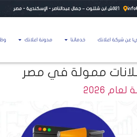
info
٣٢١ش ابن شلتوت – جمال عبدالناصر - الإسكندرية - مصر
| عن شركة اعلانك
خدماتنا
مدونة اعلانك
وظا
لانات ممولة في مصر
ام 2026