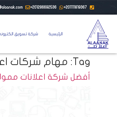
@alaanak.com
201286692536+
201111819367+
الرئيسية
شركة تسويق الكتروني
Tag:
مهام شركات اع
أفضل شركة اعلانات ممولة لع