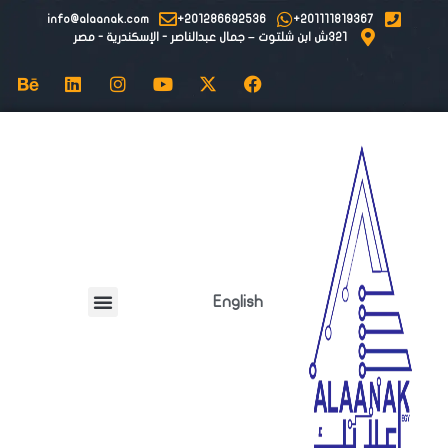
info@alaanak.com
201286692536+
201111819367+
٣٢١ش ابن شلتوت – جمال عبدالناصر - الإسكندرية - مصر
English