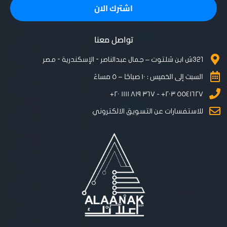
تواصل معنا
٣٢١ش ابن شلتوت – جمال عبدالناصر - الإسكندرية - مصر
السبت إلى الخميس : ١٠ صباحًا – ٥ مساءً
٥٥٤١٦٢٧ ٢٠٣+ - ٣٦٧ ٨١٩ ١١١١ ٢٠+
للاستفسارات عن التسويق الالكتروني