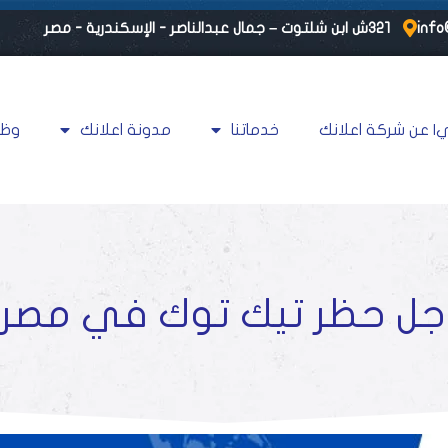
info
٣٢١ش ابن شلتوت – جمال عبدالناصر - الإسكندرية - مصر
| عن شركة اعلانك
خدماتنا
مدونة اعلانك
وظا
جل حظر تيك توك في مصر 2026