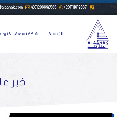
@alaanak.com
201286692536+
201111819367+
الرئيسية
شركة تسويق الكتروني
خبر عا